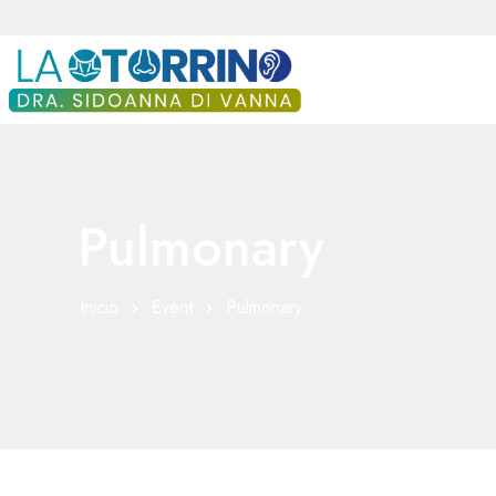
Pulmonary
Inicio
Event
Pulmonary